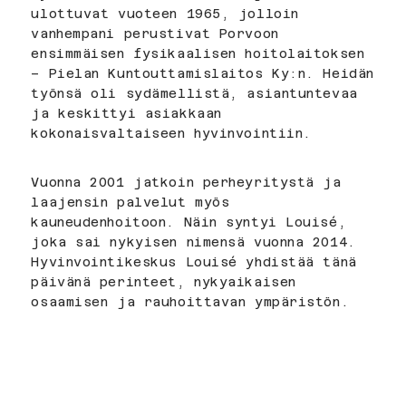
ulottuvat vuoteen 1965, jolloin
vanhempani perustivat Porvoon
ensimmäisen fysikaalisen hoitolaitoksen
– Pielan Kuntouttamislaitos Ky:n. Heidän
työnsä oli sydämellistä, asiantuntevaa
ja keskittyi asiakkaan
kokonaisvaltaiseen hyvinvointiin.
Vuonna 2001 jatkoin perheyritystä ja
laajensin palvelut myös
kauneudenhoitoon. Näin syntyi Louisé,
joka sai nykyisen nimensä vuonna 2014.
Hyvinvointikeskus Louisé yhdistää tänä
päivänä perinteet, nykyaikaisen
osaamisen ja rauhoittavan ympäristön.