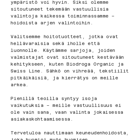
ympäristö voi hyvin. Siksi olemme
sitoutuneet tekemään vastuullisia
valintoja kaikessa toiminnassamme –
hoidoista arjen valintoihin.
Valitsemme hoitotuotteet, jotka ovat
hellävaraisia sekä iholle että
luonnolle. Käytämme sarjoja, joiden
valmistajat ovat sitoutuneet kestävään
kehitykseen, kuten Biodroga Organic ja
Swiss Line. Sähkö on vihreää, tekstiilit
pitkäikäisiä, ja kierrätys on meille
arkea.
Pienillä teoilla syntyy isoja
vaikutuksia – meille vastuullisuus ei
ole vain sana, vaan valinta jokaisessa
asiakaskohtaamisessa.
Tervetuloa nauttimaan keuneudenhoidosta,
joka huomioi myös huomisen.