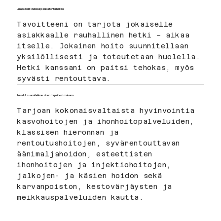
Lempeää läsnäoloa ja kiireetöntä hoitoa
Tavoitteeni on tarjota jokaiselle
asiakkaalle rauhallinen hetki – aikaa
itselle. Jokainen hoito suunnitellaan
yksilöllisesti ja toteutetaan huolella.
Hetki kanssani on paitsi tehokas, myös
syvästi rentouttava.
Palvelut suunnitellaan sinun tarpeidesi mukaan
Tarjoan kokonaisvaltaista hyvinvointia
kasvohoitojen ja ihonhoitopalveluiden,
klassisen hieronnan ja
rentoutushoitojen, syvärentouttavan
äänimaljahoidon, esteettisten
ihonhoitojen ja injektiohoitojen,
jalkojen- ja käsien hoidon sekä
karvanpoiston, kestovärjäysten ja
meikkauspalveluiden kautta.