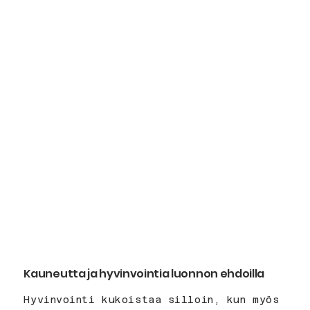
Kauneutta ja hyvinvointia luonnon ehdoilla
Hyvinvointi kukoistaa silloin, kun myös