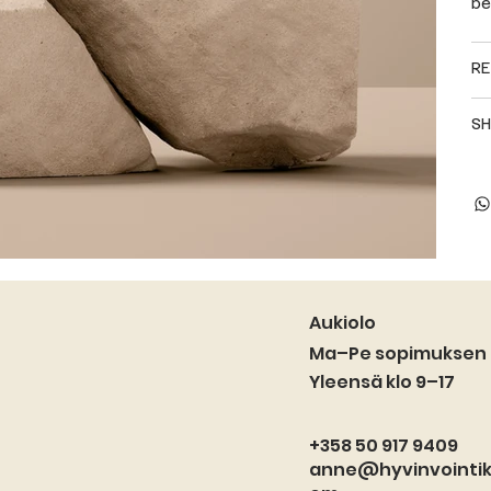
b
R
S
Aukiolo
Ma–Pe sopimuksen
Yleensä klo 9–17
+358 50 917 9409
anne@hyvinvointik