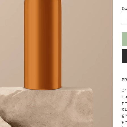
Qu
P
I
t
p
c
g
p