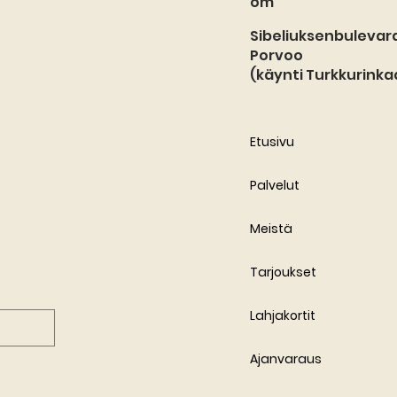
om
Sibeliuksenbulevard
Porvoo
(käynti Turkkurinka
Etusivu
Palvelut
Meistä
Tarjoukset
Lahjakortit
Ajanvaraus