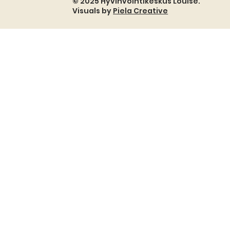
© 2025 Hyvinvointikeskus Louisé.
Visuals by
Piela Creative