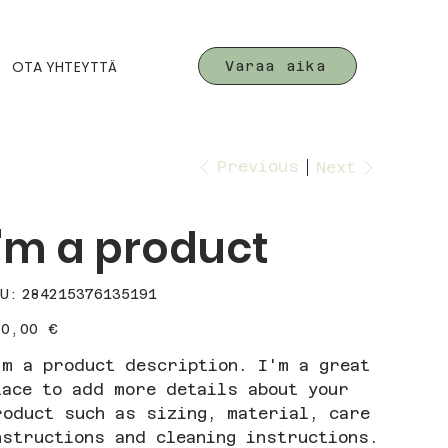
OTA YHTEYTTÄ
Varaa aika
Previous
Next
I'm a product
SKU
U:
284215376135191
284215376135191
e
30,00 €
'm a product description. I'm a great
lace to add more details about your
roduct such as sizing, material, care
nstructions and cleaning instructions.