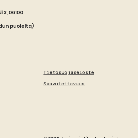
i 3, 06100
dun puolelta)
Tietosuojaseloste
Saavutettavuus