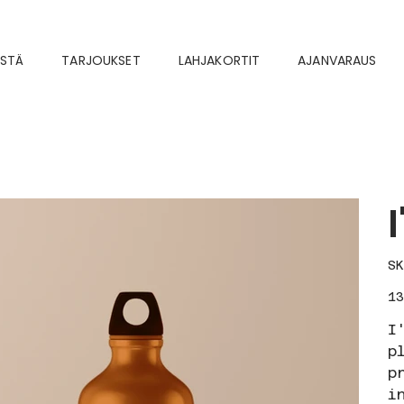
ISTÄ
TARJOUKSET
LAHJAKORTIT
AJANVARAUS
SK
Pric
1
I
p
p
i