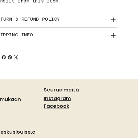
enefit from this item.
ETURN & REFUND POLICY
HIPPING INFO
Seuraa meitä
Instagram
 mukaan
Facebook
eskuslouise.c